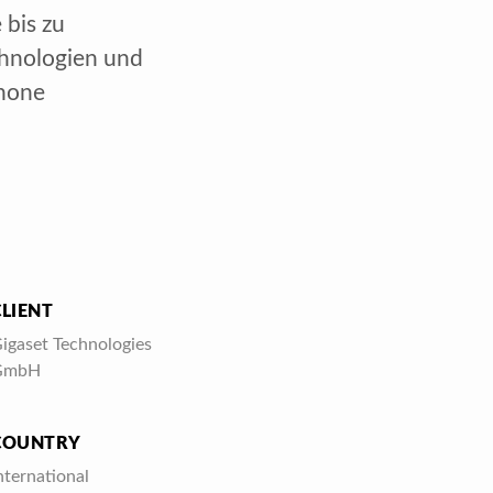
 bis zu
hnologien und
phone
CLIENT
igaset Technologies
GmbH
COUNTRY
nternational