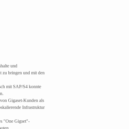
nhalte und
t zu bringen und mit den
sch mit SAP/S4 konnte
n.
n von Gigaset-Kunden als
skalierende Infrastruktur
s "One Gigset"-
boten.