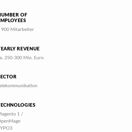
NUMBER OF
EMPLOYEES
 900 Mitarbeiter
YEARLY REVENUE
a. 250-300 Mio. Euro
SECTOR
elekommunikation
TECHNOLOGIES
agento 1 /
OpenMage
TYPO3