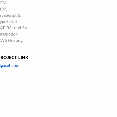
BEM
SCSS
avaScript &
ypeScript
AP R3- und S4-
ntegration
WS Hosting
PROJECT LINK
igaset.com